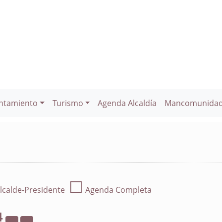
ntamiento
Turismo
Agenda Alcaldía
Mancomunida
☐
lcalde-Presidente
Agenda Completa
4