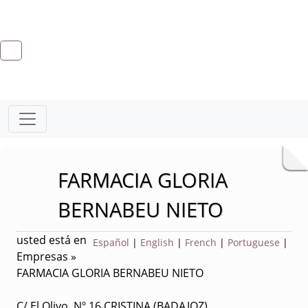
FARMACIA GLORIA
BERNABEU NIETO
usted está en
Español
|
English
|
French
|
Portuguese
|
Empresas »
FARMACIA GLORIA BERNABEU NIETO
C/ El Olivo, Nº 16 CRISTINA (BADAJOZ)