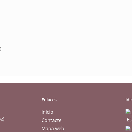
)
Enlaces
Id
Inicio
oz)
Es
Contacte
Mapa web