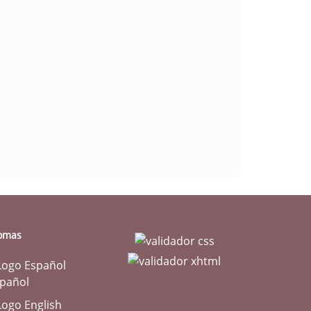
iomas
pañol