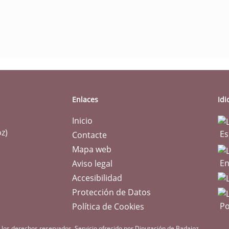
m
Enlaces
Id
Inicio
oz)
Es
Contacte
Mapa web
En
Aviso legal
Accesibilidad
Protección de Datos
Po
Política de Cookies
 los derechos reservados.
Servicio ofrecido por Diputación de Badajoz