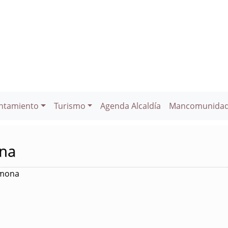
ntamiento
Turismo
Agenda Alcaldía
Mancomunida
ona
rmona