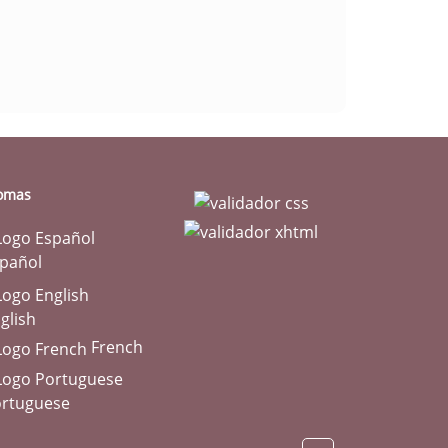
iomas
pañol
glish
French
rtuguese