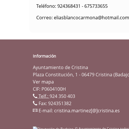
Teléfono: 924368431 - 675733655
Correo: eliasblancocarmona@hotmail.co
Información
Ayuntamiento de Cristina
Plaza Constitución, 1 - 06479 Cristina (Badaj
Ver mapa
CIF: P0604100H
Telf.:
924 350 403
Fax: 924351382
E-mail:
cristina.martinez[@]cristina.es
© Ayuntamiento de Cristina todos