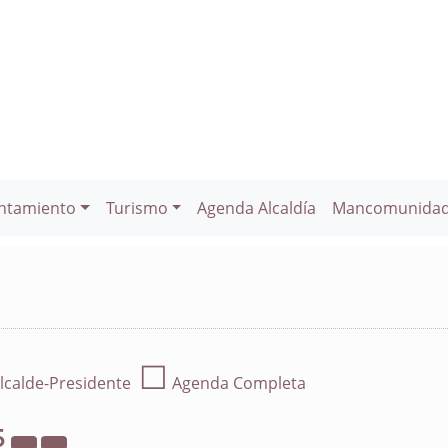
ntamiento
Turismo
Agenda Alcaldía
Mancomunida
☐
lcalde-Presidente
Agenda Completa
5