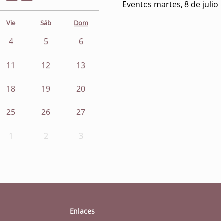
Eventos martes, 8 de julio
Vie
Sáb
Dom
4
5
6
11
12
13
18
19
20
25
26
27
1
2
3
Enlaces