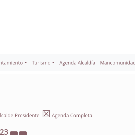
ntamiento
Turismo
Agenda Alcaldía
Mancomunida
☒
lcalde-Presidente
Agenda Completa
023