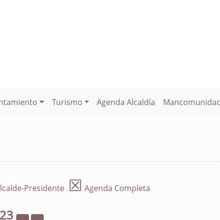
ntamiento
Turismo
Agenda Alcaldía
Mancomunida
☒
lcalde-Presidente
Agenda Completa
023