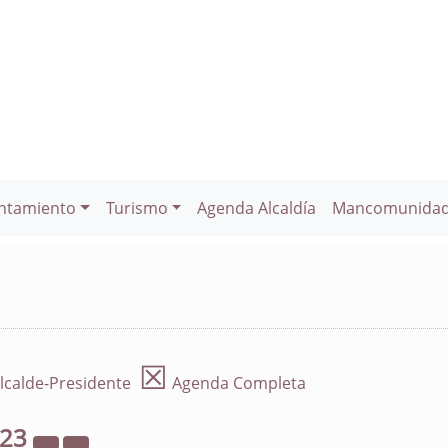
ntamiento
Turismo
Agenda Alcaldía
Mancomunida
☒
lcalde-Presidente
Agenda Completa
023