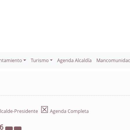
ntamiento
Turismo
Agenda Alcaldía
Mancomunida
☒
lcalde-Presidente
Agenda Completa
26