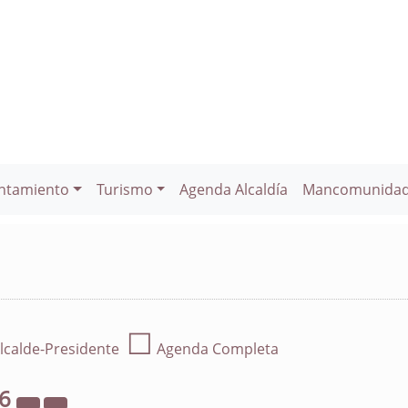
ntamiento
Turismo
Agenda Alcaldía
Mancomunida
☐
lcalde-Presidente
Agenda Completa
26