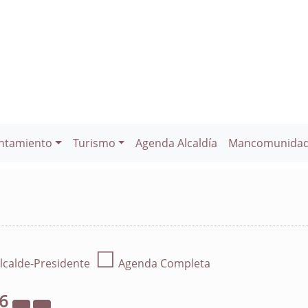
ntamiento
Turismo
Agenda Alcaldía
Mancomunida
☐
lcalde-Presidente
Agenda Completa
26