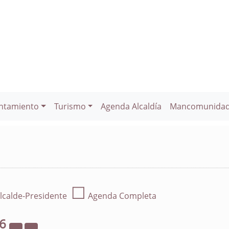
ntamiento
Turismo
Agenda Alcaldía
Mancomunida
☐
lcalde-Presidente
Agenda Completa
26