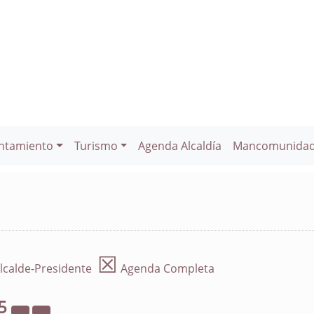
ntamiento
Turismo
Agenda Alcaldía
Mancomunida
☒
lcalde-Presidente
Agenda Completa
5