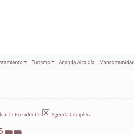
ntamiento
Turismo
Agenda Alcaldía
Mancomunida
☒
lcalde-Presidente
Agenda Completa
5