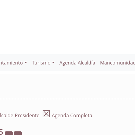
ntamiento
Turismo
Agenda Alcaldía
Mancomunida
☒
lcalde-Presidente
Agenda Completa
5