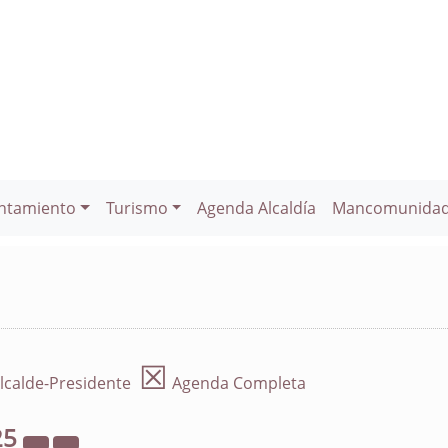
ntamiento
Turismo
Agenda Alcaldía
Mancomunida
☒
lcalde-Presidente
Agenda Completa
25