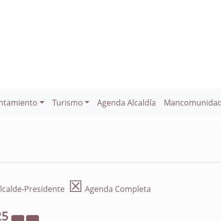
ntamiento
Turismo
Agenda Alcaldía
Mancomunida
☒
lcalde-Presidente
Agenda Completa
25