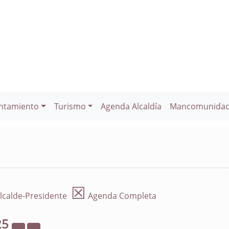
ntamiento
Turismo
Agenda Alcaldía
Mancomunida
☒
lcalde-Presidente
Agenda Completa
25