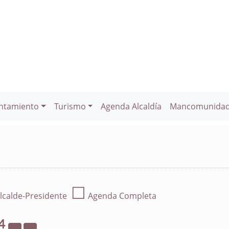
ntamiento
Turismo
Agenda Alcaldía
Mancomunida
☐
lcalde-Presidente
Agenda Completa
4