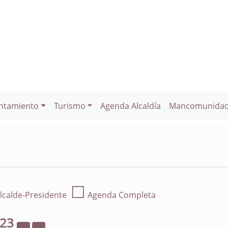
ntamiento
Turismo
Agenda Alcaldía
Mancomunida
☐
lcalde-Presidente
Agenda Completa
023