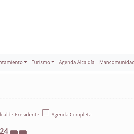
ntamiento
Turismo
Agenda Alcaldía
Mancomunida
☐
lcalde-Presidente
Agenda Completa
024