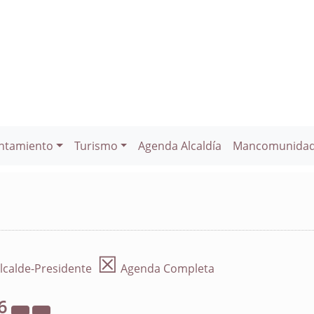
ntamiento
Turismo
Agenda Alcaldía
Mancomunida
☒
lcalde-Presidente
Agenda Completa
6