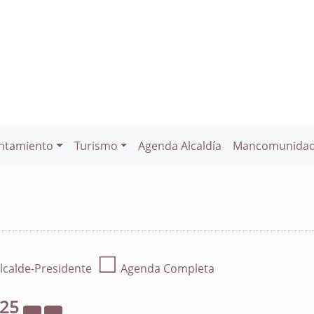
ntamiento
Turismo
Agenda Alcaldía
Mancomunida
☐
lcalde-Presidente
Agenda Completa
025