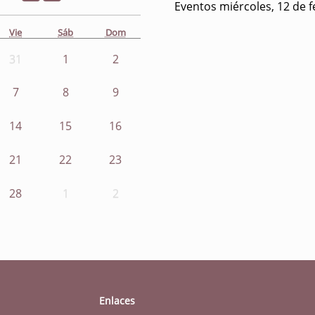
Eventos miércoles, 12 de 
Vie
Sáb
Dom
31
1
2
7
8
9
14
15
16
21
22
23
28
1
2
Enlaces