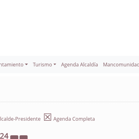
ntamiento
Turismo
Agenda Alcaldía
Mancomunida
☒
lcalde-Presidente
Agenda Completa
024