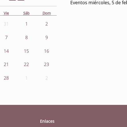
Eventos miércoles, 5 de f
Vie
Sáb
Dom
31
1
2
7
8
9
14
15
16
21
22
23
28
1
2
Enlaces