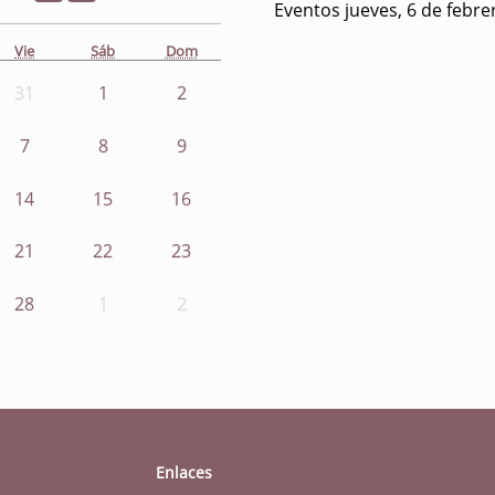
Eventos jueves, 6 de febre
Vie
Sáb
Dom
31
1
2
7
8
9
14
15
16
21
22
23
28
1
2
Enlaces